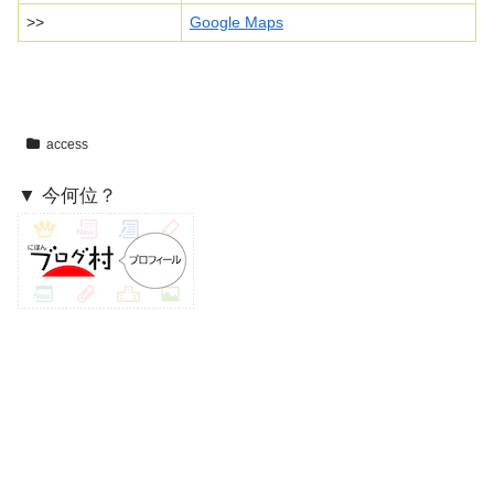
>>
Google Maps
access
▼ 今何位？