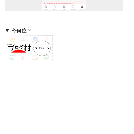
▼ 今何位？