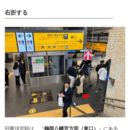
右折する
旧華頂宮邸は、『
鶴岡八幡宮方面（東口）
』にある