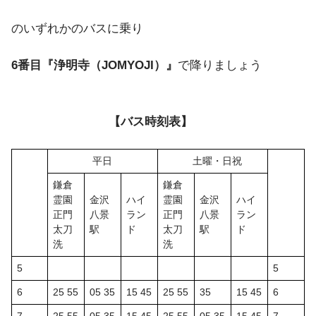
のいずれかのバスに乗り
6番目『浄明寺（JOMYOJI）』
で降りましょう
【バス時刻表】
平日
土曜・日祝
鎌倉
鎌倉
霊園
金沢
ハイ
霊園
金沢
ハイ
正門
八景
ラン
正門
八景
ラン
太刀
駅
ド
太刀
駅
ド
洗
洗
5
5
6
25 55
05 35
15 45
25 55
35
15 45
6