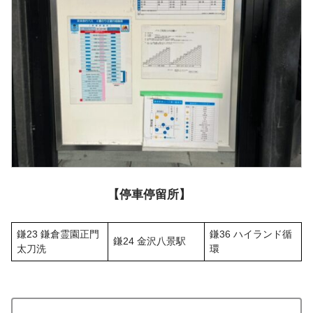
【停車停留所】
鎌23 鎌倉霊園正門
鎌36 ハイランド循
鎌24 金沢八景駅
太刀洗
環