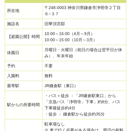
〒248-0003 神奈川県鎌倉市浄明寺２丁目
所在地
６−３７
施設名
旧華頂宮邸
10:00～16:00（4月～9月）
【庭園公開】時間
10:00～15:00（10月～3月）
月曜日・火曜日（祝日の場合は翌平日が休
休園日
み）、年末年始
予約
不要
入園料
無料
最寄駅
JR鎌倉駅（東口）
・バス＋徒歩 ：「JR鎌倉駅東口」から
「京急バス「浄明寺」下車」約8分、バス
駅からの所要時間
下車後徒歩約4分
・徒歩 ： 鎌倉駅から徒歩約35分
駐車場なし
※ 車で行く必要がある場合は、周辺の有料